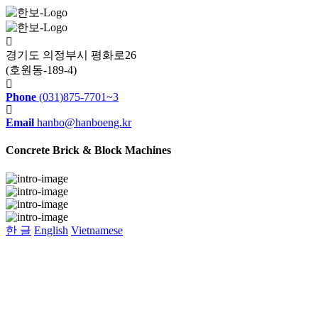
경기도 의정부시 평화로26
(호원동-189-4)
Phone
(031)875-7701~3
Email
hanbo@hanboeng.kr
Concrete Brick &
Block Machines
한 글
English
Vietnamese